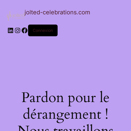
jolted-celebrations.com
LinkedIn
Instagram
Facebook
Connexion
Pardon pour le
dérangement !
Nous travaillons