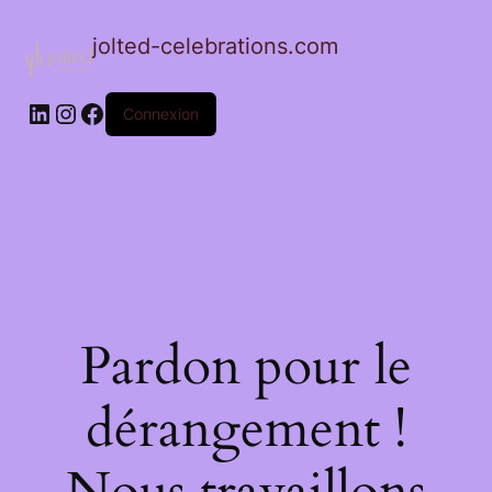
jolted-celebrations.com
LinkedIn
Instagram
Facebook
Connexion
Pardon pour le
dérangement !
Nous travaillons