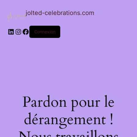
jolted-celebrations.com
LinkedIn
Instagram
Facebook
Connexion
Pardon pour le
dérangement !
Nous travaillons