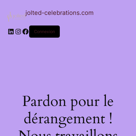
jolted-celebrations.com
LinkedIn
Instagram
Facebook
Connexion
Pardon pour le
dérangement !
Nous travaillons