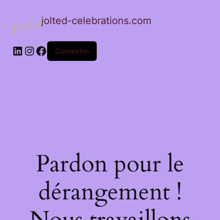
jolted-celebrations.com
LinkedIn
Instagram
Facebook
Connexion
Pardon pour le
dérangement !
Nous travaillons