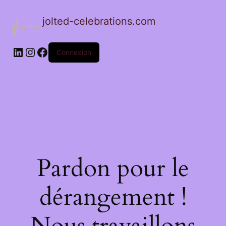
jolted-celebrations.com
LinkedIn
Instagram
Facebook
Connexion
Pardon pour le
dérangement !
Nous travaillons