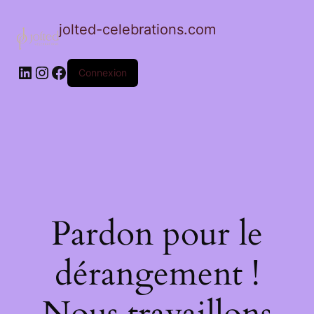
jolted-celebrations.com
LinkedIn
Instagram
Facebook
Connexion
Pardon pour le
dérangement !
Nous travaillons